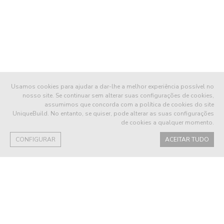
Usamos cookies para ajudar a dar-lhe a melhor experiência possível no
nosso site. Se continuar sem alterar suas configurações de cookies,
assumimos que concorda com a política de cookies do site
UniqueBuild. No entanto, se quiser, pode alterar as suas configurações
de cookies a qualquer momento.
CONFIGURAR
ACEITAR TUDO
MIKE N CASA TERRELLA