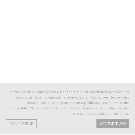
Usamos cookies para ajudar a dar-lhe a melhor experiência possível no
nosso site. Se continuar sem alterar suas configurações de cookies,
assumimos que concorda com a política de cookies do site
UniqueBuild. No entanto, se quiser, pode alterar as suas configurações
de cookies a qualquer momento.
CONFIGURAR
ACEITAR TUDO