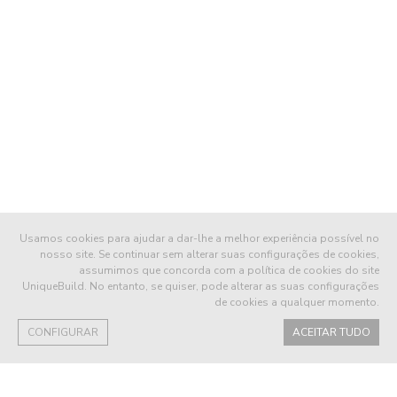
Usamos cookies para ajudar a dar-lhe a melhor experiência possível no
nosso site. Se continuar sem alterar suas configurações de cookies,
assumimos que concorda com a política de cookies do site
UniqueBuild. No entanto, se quiser, pode alterar as suas configurações
de cookies a qualquer momento.
CONFIGURAR
ACEITAR TUDO